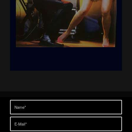
With TBone
In Santiago de Chile with Assassin
Ich will Spass Musical Colosseum
Essen